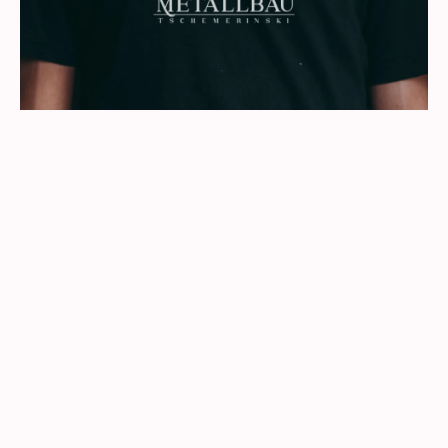
METALLBAU TSCHEMERINSKI ist ein zertifizierter Metallbaubetrieb
mit langjähriger Erfahrung in der Herstellung und Montage von
hochwertigen Terrassenüberdachungen, Lamellendächern und
individuellen Metallbaulösungen.
Wir legen großen Wert auf Qualität, Präzision und
Kundenzufriedenheit. Unser erfahrenes Team berät Sie umfassend
und setzt Ihre individuellen Wünsche professionell um.
Als Fachbetrieb garantieren wir Ihnen eine fachgerechte Montage
und einen zuverlässigen Service.
Kontakt
Haben Sie Fragen zu unseren Produkten
oder wünschen Sie eine individuelle
Beratung?